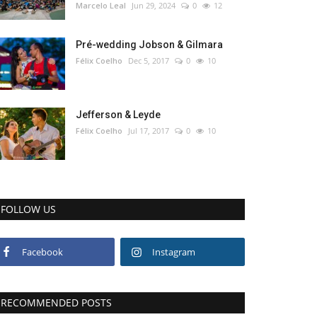
Marcelo Leal
Jun 29, 2024
0
12
Pré-wedding Jobson & Gilmara
Félix Coelho
Dec 5, 2017
0
10
Jefferson & Leyde
Félix Coelho
Jul 17, 2017
0
10
FOLLOW US
Facebook
Instagram
RECOMMENDED POSTS