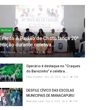
Notícias
Evento A Paixão de Cristo lança 20ª
edição durante coletiva...
Félix Coelho
Mar 26, 2026
0
167
Operário é destaque no “Craques
do Barezinho” e celebra...
Félix Coelho
Nov 20, 2025
0
456
DESFILE CÍVICO DAS ESCOLAS
MUNICIPAIS DE MANACAPURU
Marcelo Leal
Sep 4, 2024
0
756