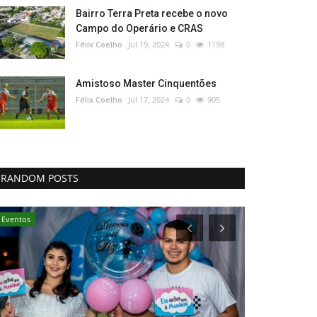
Bairro Terra Preta recebe o novo
Campo do Operário e CRAS
Félix Coelho
Jul 19, 2024
0
1198
Amistoso Master Cinquentões
Félix Coelho
Jul 17, 2024
0
905
RANDOM POSTS
Eventos
Notícias