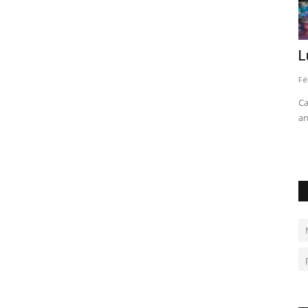
Paróquia Cristo Libertador realiza XVIII
L
Encenação da Paixão...
Fé
Félix Coelho
Mar 30, 2024
0
988
Ca
an