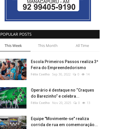
POPULAR POSTS
This Week
This Month
All Time
Escola Primeiros Passos realiza 3ª
Feira do Empreendedorismo
Félix Coelho
Sep 30, 2022
0
14
Operário é destaque no “Craques
do Barezinho” e celebra...
Félix Coelho
Nov 20, 2025
0
13
Equipe "Movimente-se" realiza
corrida de rua em comemoração...