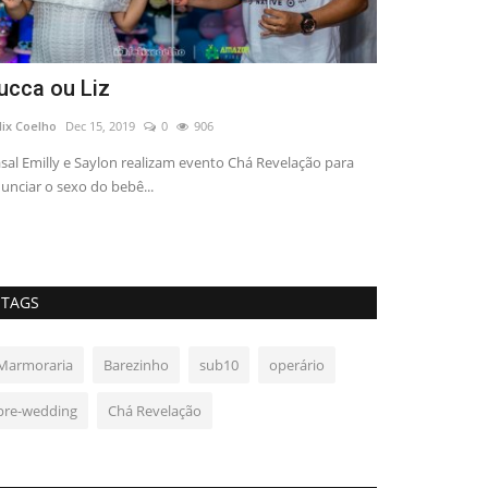
ucca ou Liz
Manacapuru
lix Coelho
Dec 15, 2019
0
906
Marcelo Leal
Jul 
sal Emilly e Saylon realizam evento Chá Revelação para
unciar o sexo do bebê...
TAGS
Marmoraria
Barezinho
sub10
operário
pre-wedding
Chá Revelação